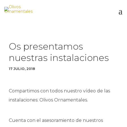
INICIO
NOSOTROS
Os presentamos
NUESTROS OLIVOS
nuestras instalaciones
OLIVOS MILENARIOS
OLIVOS FORMA LIBRE
OLIVOS FORMA BONSÁI
17 JULIO, 2018
OLIVOS PRODUCCIÓN
OLIVOS CENTENARIOS
Compartimos con todos nuestro vídeo de las
CUIDADOS
instalaciones: Olivos Ornamentales.
NOTICIAS
CONTACTO
Cuenta con el asesoramiento de nuestros