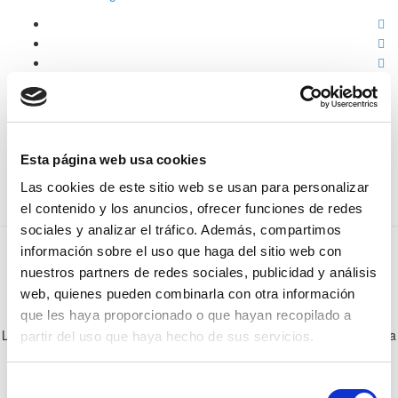
Esta página web usa cookies
Olivos Producción
Las cookies de este sitio web se usan para personalizar
el contenido y los anuncios, ofrecer funciones de redes
sociales y analizar el tráfico. Además, compartimos
información sobre el uso que haga del sitio web con
nuestros partners de redes sociales, publicidad y análisis
Olivos con personalidad
web, quienes pueden combinarla con otra información
que les haya proporcionado o que hayan recopilado a
Los olivos en producción son ideales para plantar en tu jardín, ya sea
partir del uso que haya hecho de sus servicios.
para proporcionar sombra, como mera decoración o para conseguir
algunas olivas para ti y tu familia. Además, son árboles que no
Selección
requieren demasiado cuidado.