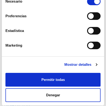
Necesario
de
consentimiento
Preferencias
Enlaces
Estadística
Inicio
Nosotros
Marketing
Nuestros Olivos
Noticias
Mostrar detalles
Contacto
Oficina y vivero principal
Permitir todas
Ctra. Madrid-Cádiz, km. 450
41400 – Écija (Sevilla) – España
Denegar
+34 955 905 191
+34 695 21 37 03